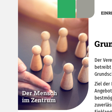
EINR
Gru
Der Vere
betreibt
Grundsc
Ziel der
Angebote
Der Mensch
bestmögl
im Zentrum
zuverläs
Einklang