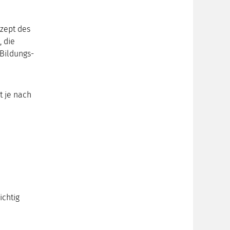
zept des
, die
 Bildungs-
t je nach
ichtig