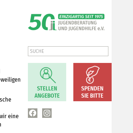
d
eweiligen
ische
wir eine
n