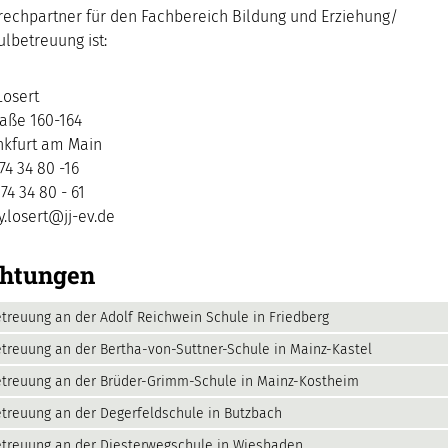
rechpartner für den Fachbereich Bildung und Erziehung/
lbetreuung ist:
Losert
raße 160-164
nkfurt am Main
 74 34 80 -16
 74 34 80 - 61
y.losert@jj-ev.de
chtungen
treuung an der Adolf Reichwein Schule in Friedberg
treuung an der Bertha-von-Suttner-Schule in Mainz-Kastel
treuung an der Brüder-Grimm-Schule in Mainz-Kostheim
treuung an der Degerfeldschule in Butzbach
treuung an der Diesterwegschule in Wiesbaden