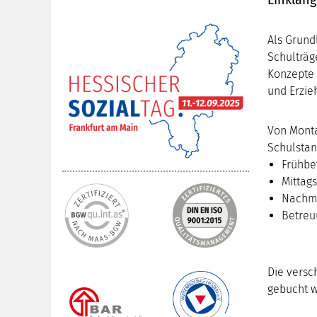
Als Grund
Schulträg
Konzepte 
und Erzie
Von Monta
Schulstan
Frühbe
Mittag
Nachmi
Betreu
Die versc
gebucht 