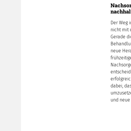
Nachsor
nachhal
Der Weg i
nicht mit 
Gerade di
Behandlun
neue Hera
frühzeiti
Nachsorge
entscheid
erfolgreic
dabei, das
umzusetze
und neue 