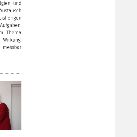
lgien und
Austausch
bisherigen
Aufgaben.
em Thema
irkung:
 messbar