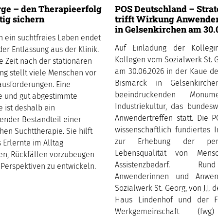
ge – den Therapieerfolg
POS Deutschland – Strat
tig sichern
trifft Wirkung Anwender
in Gelsenkirchen am 30.
n ein suchtfreies Leben endet
Auf Einladung der Kolleg
der Entlassung aus der Klinik.
Kollegen vom Sozialwerk St. 
e Zeit nach der stationären
am 30.06.2026 in der Kaue d
g stellt viele Menschen vor
Bismarck in Gelsenkirche
usforderungen. Eine
beeindruckenden Monum
ge und gut abgestimmte
Industriekultur, das bundes
 ist deshalb ein
Anwendertreffen statt. Die P
ender Bestandteil einer
wissenschaftlich fundiertes 
hen Suchttherapie. Sie hilft
zur Erhebung der pers
 Erlernte im Alltag
Lebensqualität von Mens
n, Rückfällen vorzubeugen
Assistenzbedarf. R
Perspektiven zu entwickeln.
Anwenderinnen und Anwe
Sozialwerk St. Georg, von JJ, d
Haus Lindenhof und der Fr
Werkgemeinschaft (fwg