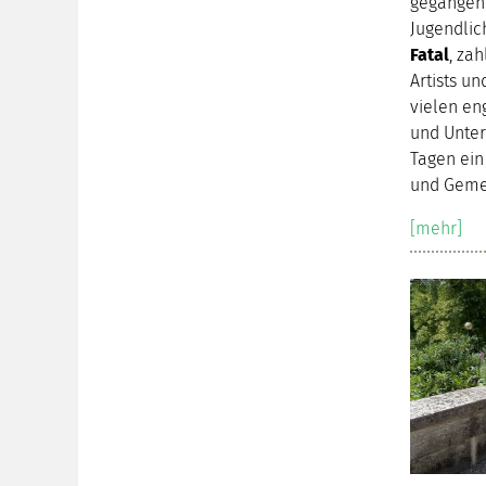
gegangen
Jugendlic
Fatal
, za
Artists un
vielen en
und Unter
Tagen ein 
und Geme
[mehr]