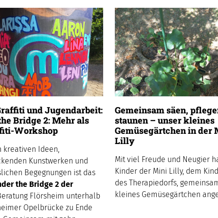
raffiti und Jugendarbeit:
Gemeinsam säen, pflege
he Bridge 2: Mehr als
staunen – unser kleines
ffiti-Workshop
Gemüsegärtchen in der 
Lilly
n kreativen Ideen,
Mit viel Freude und Neugier h
ckenden Kunstwerken und
Kinder der Mini Lilly, dem Kin
lichen Begegnungen ist das
des Therapiedorfs, gemeinsa
der the Bridge 2 der
kleines Gemüsegärtchen ange
eratung Flörsheim unterhalb
heimer Opelbrücke zu Ende