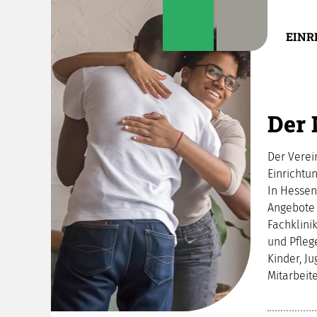
EINR
Der
Der Verei
Einrichtu
In Hessen
Angebote 
Fachklini
und Pfleg
Kinder, J
Mitarbeit