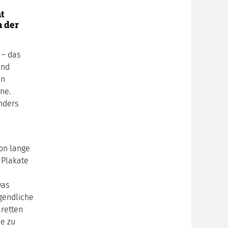
t
n der
 – das
und
en
ne.
nders
on lange
 Plakate
was
ugendliche
retten
ie zu