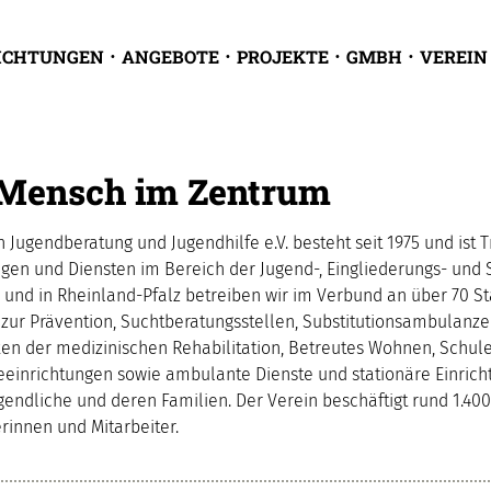
ICHTUNGEN
ANGEBOTE
PROJEKTE
GMBH
VEREIN
 Mensch im Zentrum
n Jugendberatung und Jugendhilfe e.V. besteht seit 1975 und ist 
ngen und Diensten im Bereich der Jugend-, Eingliederungs- und S
 und in Rheinland-Pfalz betreiben wir im Verbund an über 70 S
zur Prävention, Suchtberatungsstellen, Substitutions­ambulanze
ken der medizinischen Rehabilitation, Betreutes Wohnen, Schul
eeinrichtungen sowie ambulante Dienste und stationäre Einrich
ugendliche und deren Familien. Der Verein beschäftigt rund 1.400
erinnen und Mitarbeiter.