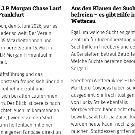
 J.P. Morgan Chase Lauf
Aus den Klauen der Such
 Frankfurt
befreien – es gibt Hilfe i
Wetterau
ch, den 3. Juni 2026, war es
Egal um welche Sucht es geht
ieder so weit: Der Verein
Zentrum für Jugendberatung 
35 Mitarbeiterinnen und
Suchthilfe in Friedberg und d
rn bereits zum 15. Mal in
Außenstellen betreut Betroffe
J.P. Morgan-Firmenlauf in
Welche Süchte bereiten beso
teil.
Sorgen?
äftsführung und das
Friedberg/Wetteraukreis – Die
ionsteam freuen sich über die
Marlboro-Cowboys haben sch
 Teilnehmerzahl und
ausgedient, die frech-lustigen
sich bei allen Läuferinnen
von Lucky Strike ebenfalls:
n. Der Blick ist bereits nach
Werbeverbote haben echt et
richtet: Auch im kommenden
bewirkt, sagt Patricia Zajac. J
te JJ wieder an den Start
würden heute kaum noch Ziga
ann hoffentlich mit einer
rauchen. Stattdessen griffen s
en eigenen Fanbase direkt an