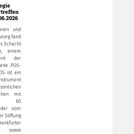
egie
treffen
06.2026
innen und
Georg fand
es Schacht
n, einem
ent der
weite POS-
OS ist ein
Instrument
önlichen
chen mit
und 60
nder vom
er Stiftung
ankfurter
) sowie