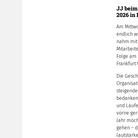
JJ beim
2026 in
Am Mittwo
endlich w
nahm mit 
Mitarbeite
Folge am 
Frankfurt 
Die Gesch
Organisat
steigende
bedanken 
und Läufer
vorne ge
Jahr möch
gehen – d
lautstark