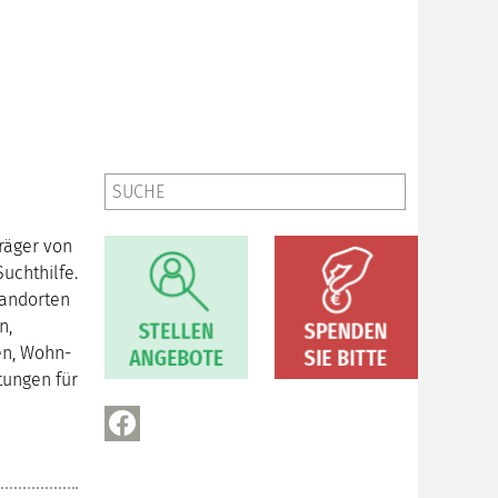
Träger von
uchthilfe.
tandorten
n,
en, Wohn-
tungen für