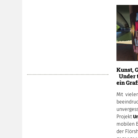
Kunst, G
Under t
ein Gra
Mit viele
beeindru
unvergess
Projekt
Un
mobilen B
der Flörs