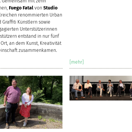
. Gemeinsam mit zehn
hen,
Fuego Fatal
von
Studio
hlreichen renommierten Urban
d Graffiti Künstlern sowie
gagierten Unterstützerinnen
stützern entstand in nur fünf
Ort, an dem Kunst, Kreativität
inschaft zusammenkamen.
[mehr]